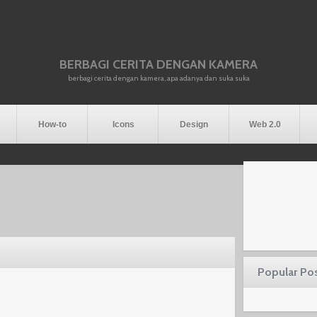
BERBAGI CERITA DENGAN KAMERA
berbagi cerita dengan kamera, apa adanya dan suka suka
How-to
Icons
Design
Web 2.0
Popular Po