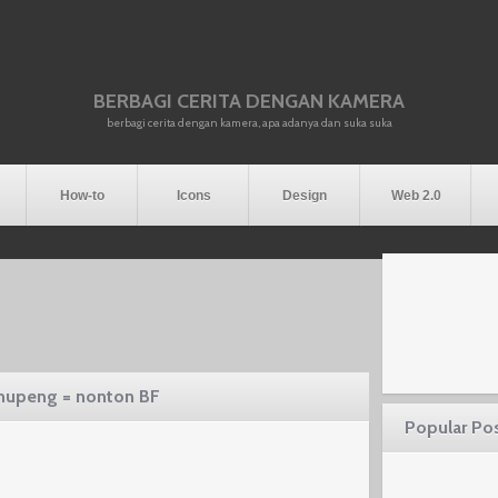
BERBAGI CERITA DENGAN KAMERA
berbagi cerita dengan kamera, apa adanya dan suka suka
How-to
Icons
Design
Web 2.0
 mupeng = nonton BF
Popular Po