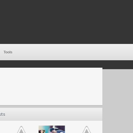
Tools
sts